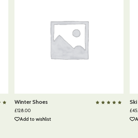
AÑADIR AL CARRITO
Winter Shoes
Ski
QUICK VIEW
Valorado
Va
on
con
00
5.00
£
128.00
£
45
 5
de 5
Add to wishlist
A