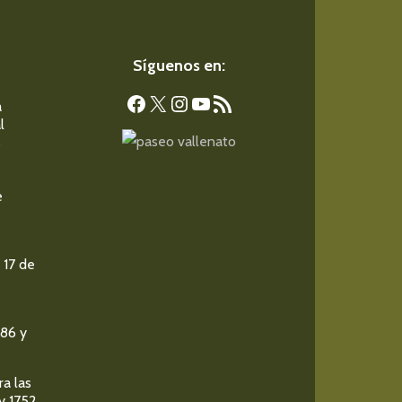
Síguenos en:
Facebook
X
Instagram
YouTube
Feed RSS
a
l
s
e
 17 de
986 y
ra las
y 1752