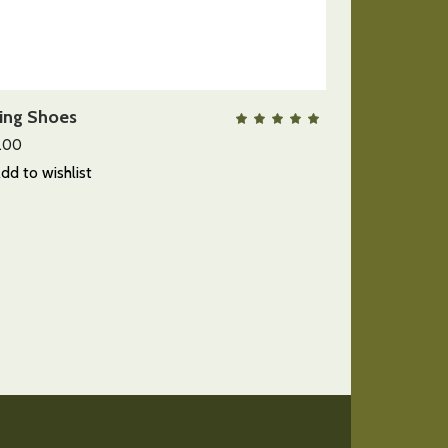
AÑADIR AL CARRITO
ing Shoes
QUICK VIEW
lorado
Valora
con
5.00
2.00
de 5
dd to wishlist