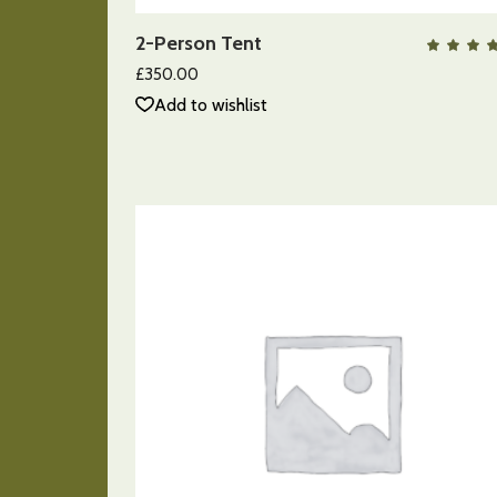
2-Person Tent
QUICK VIEW
c
5.
£
350.00
de
Add to wishlist