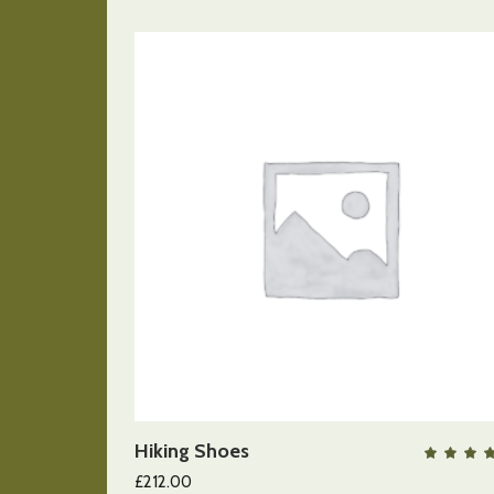
AÑADIR AL CARRITO
Hiking Shoes
QUICK VIEW
c
5.
£
212.00
de