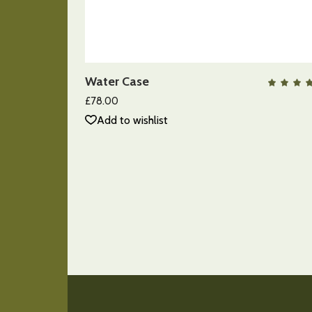
AÑADIR AL CARRITO
Water Case
QUICK VIEW
c
5.
£
78.00
de
Add to wishlist