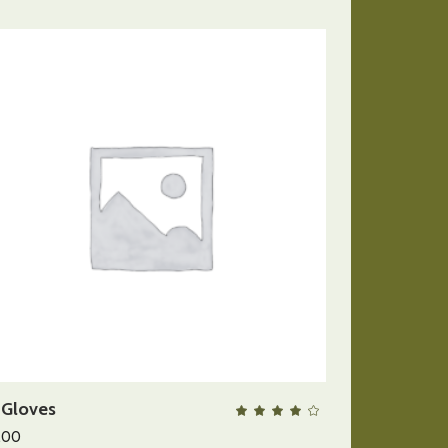
AÑADIR AL CARRITO
 Gloves
QUICK VIEW
lorado
Valora
con
4.00
.00
de 5