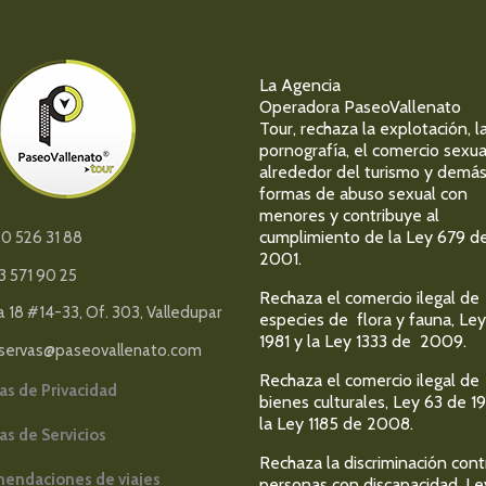
La Agencia
Operadora PaseoVallenato
Tour, rechaza la explotación, l
pornografía, el comercio sexua
alrededor del turismo y demá
formas de abuso sexual con
menores y contribuye al
cumplimiento de la Ley 679 d
0 526 31 88
2001.
3 571 90 25
Rechaza el comercio ilegal de
a 18 #14-33, Of. 303, Valledupar
especies de flora y fauna, Ley
1981 y la Ley 1333 de 2009.
servas@paseovallenato.com
Rechaza el comercio ilegal de
cas de Privacidad
bienes culturales, Ley 63 de 1
la Ley 1185 de 2008.
cas de Servicios
Rechaza la discriminación cont
endaciones de viajes
personas con discapacidad, Le