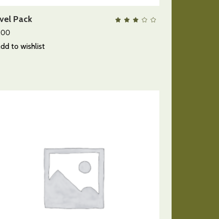
vel Pack
QUICK VIEW
lorado
Valora
con
3.00
.00
de
5
dd to wishlist