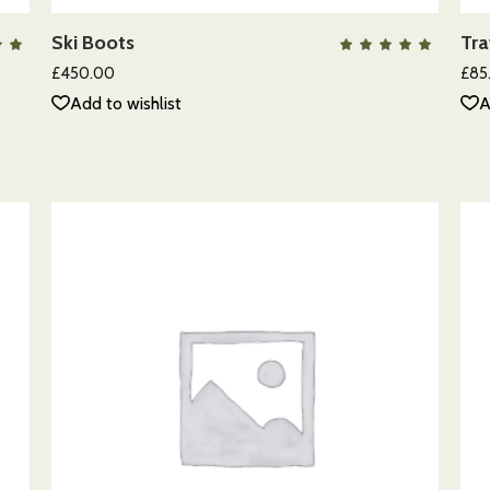
Ski Boots
Tra
QUICK VIEW
Valorado
Va
on
con
00
5.00
£
450.00
£
85
 5
de 5
Add to wishlist
A