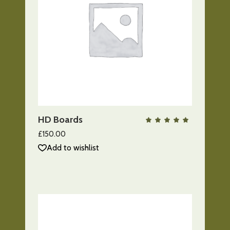
AÑADIR AL CARRITO
HD Boards
QUICK VIEW
Valo
con
5.00
£
150.00
de 5
Add to wishlist