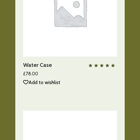
AÑADIR AL CARRITO
Water Case
QUICK VIEW
Valo
con
5.00
£
78.00
de 5
Add to wishlist