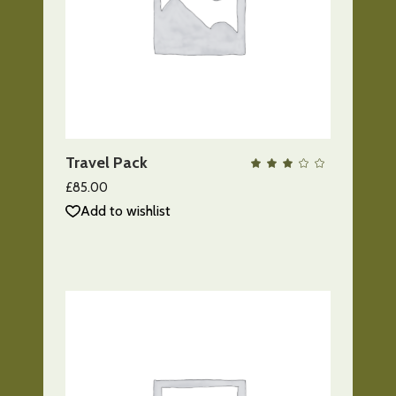
AÑADIR AL CARRITO
Travel Pack
QUICK VIEW
Valo
con
3.00
£
85.00
de
5
Add to wishlist