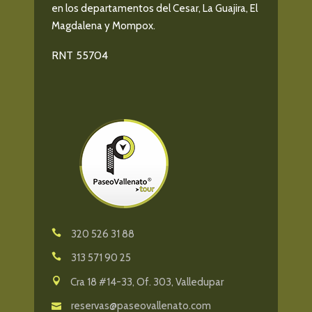
en los departamentos del Cesar, La Guajira, El
Magdalena y Mompox.
RNT 55704
320 526 31 88
313 571 90 25
Cra 18 #14-33, Of. 303, Valledupar
reservas@paseovallenato.com