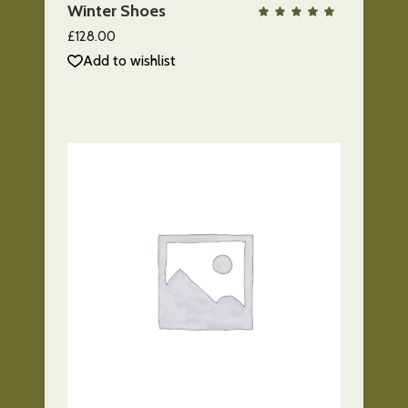
Winter Shoes
QUICK VIEW
Valo
con
5.00
£
128.00
de 5
Add to wishlist
AÑADIR AL CARRITO