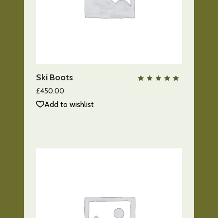
AÑADIR AL CARRITO
Ski Boots
QUICK VIEW
Valo
con
5.00
£
450.00
de 5
Add to wishlist