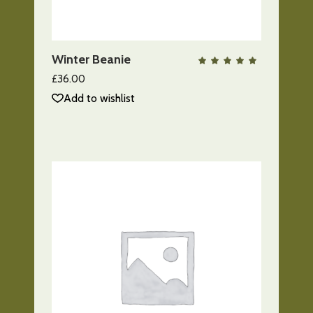
AÑADIR AL CARRITO
Winter Beanie
QUICK VIEW
Valo
con
5.00
£
36.00
de 5
Add to wishlist