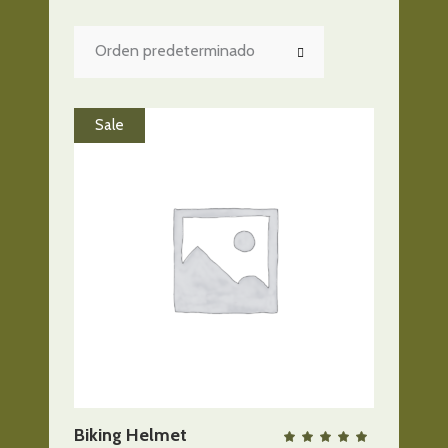
Orden predeterminado
Sale
AÑADIR AL CARRITO
Biking Helmet
QUICK VIEW
Valo
con