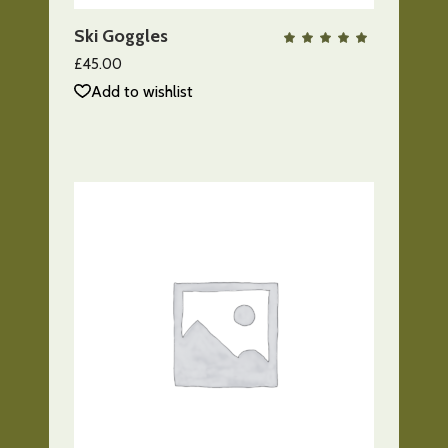
Ski Goggles
QUICK VIEW
Valo
con
5.00
£
45.00
de 5
Add to wishlist