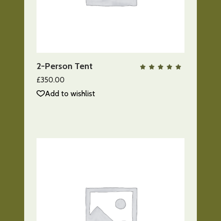
AÑADIR AL CARRITO
2-Person Tent
QUICK VIEW
Valo
con
5.00
£
350.00
de 5
Add to wishlist