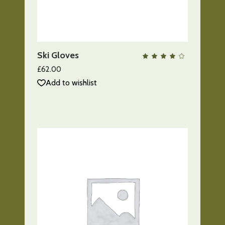
AÑADIR AL CARRITO
Ski Gloves
QUICK VIEW
Valo
con
4.00
£
62.00
de 5
Add to wishlist