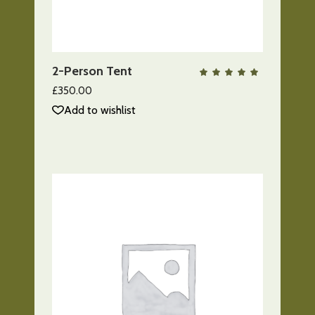
AÑADIR AL CARRITO
2-Person Tent
QUICK VIEW
Valo
con
5.00
£
350.00
de 5
Add to wishlist