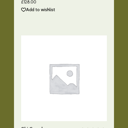
5.00
£
128.00
de 5
Add to wishlist
AÑADIR AL CARRITO