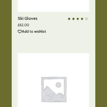
AÑADIR AL CARRITO
Ski Gloves
QUICK VIEW
Valo
con
4.00
£
62.00
de 5
Add to wishlist