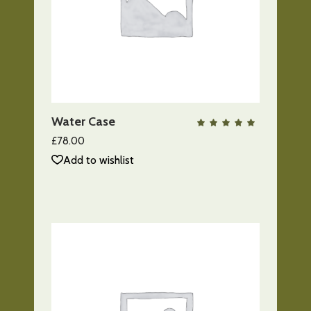
AÑADIR AL CARRITO
Water Case
QUICK VIEW
Valo
con
5.00
£
78.00
de 5
Add to wishlist