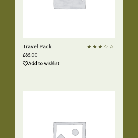
AÑADIR AL CARRITO
Travel Pack
QUICK VIEW
Valo
con
3.00
£
85.00
de
5
Add to wishlist