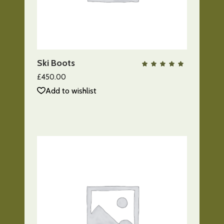
AÑADIR AL CARRITO
Ski Boots
QUICK VIEW
Valo
con
5.00
£
450.00
de 5
Add to wishlist