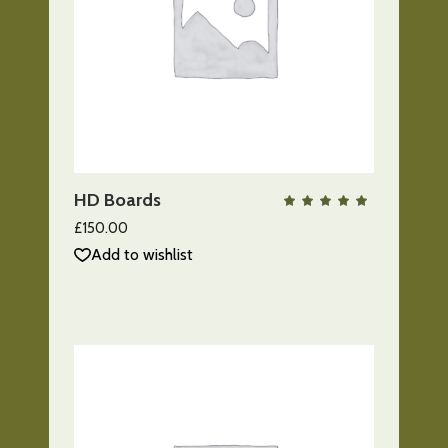
AÑADIR AL CARRITO
HD Boards
QUICK VIEW
Valo
con
5.00
£
150.00
de 5
Add to wishlist