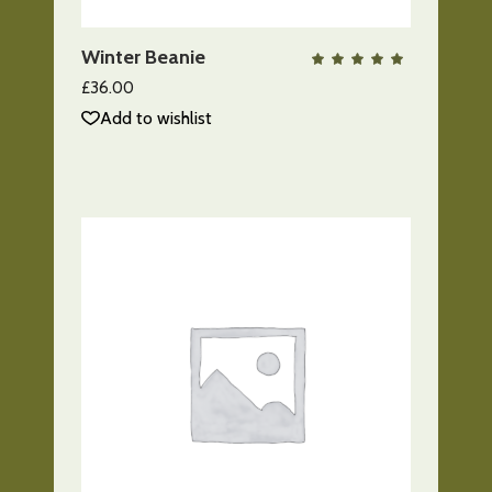
AÑADIR AL CARRITO
Winter Beanie
QUICK VIEW
Valo
con
5.00
£
36.00
de 5
Add to wishlist