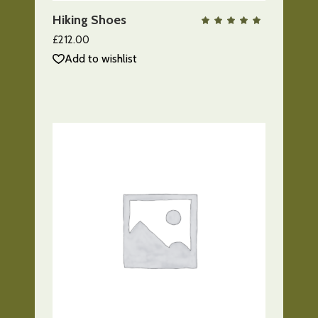
Hiking Shoes
QUICK VIEW
Valo
con
5.00
£
212.00
de 5
Add to wishlist