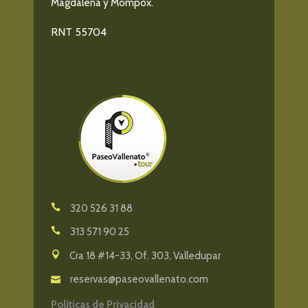
Magdalena y Mompox.
RNT 55704
320 526 31 88
313 571 90 25
Cra 18 #14-33, Of. 303, Valledupar
reservas@paseovallenato.com
Políticas de Privacidad