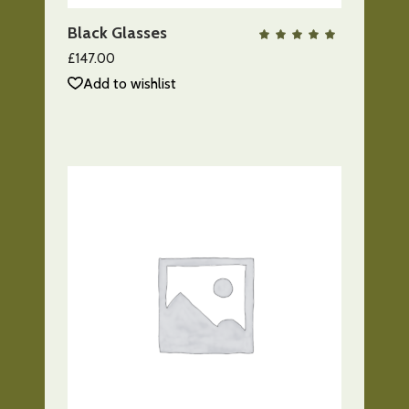
Black Glasses
QUICK VIEW
Valo
con
5.00
£
147.00
de 5
Add to wishlist