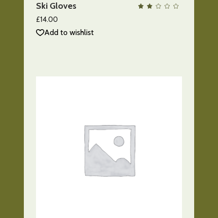
Ski Gloves
QUICK VIEW
Valo
con
2.00
£
14.00
de
5
Add to wishlist
AÑADIR AL CARRITO