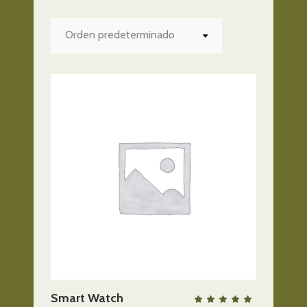
Orden predeterminado
AÑADIR AL CARRITO
Smart Watch
QUICK VIEW
Valo
con