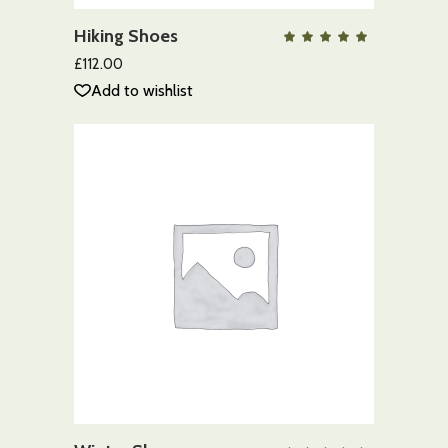
Hiking Shoes
QUICK VIEW
Valo
con
5.00
£
112.00
de 5
Add to wishlist
AÑADIR AL CARRITO