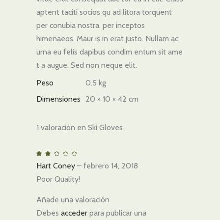
aptent taciti socios qu ad litora torquent
per conubia nostra, per inceptos
himenaeos. Maur is in erat justo. Nullam ac
urna eu felis dapibus condim entum sit ame
t a augue. Sed non neque elit.
Peso
0.5 kg
Dimensiones
20 × 10 × 42 cm
1 valoración en
Ski Gloves
Valorado
con
Hart Coney
–
febrero 14, 2018
2
de
5
Poor Quality!
Añade una valoración
Debes
acceder
para publicar una