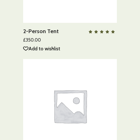
AÑADIR AL CARRITO
2-Person Tent
QUICK VIEW
Valo
con
5.00
£
350.00
de 5
Add to wishlist