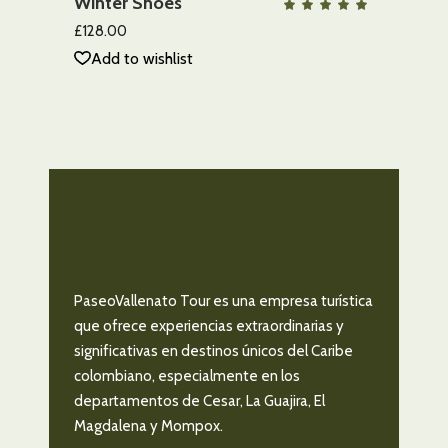
Winter Shoes
QUICK VIEW
Valo
con
5.00
£
128.00
de 5
Add to wishlist
PaseoVallenato Tour es una empresa turística
que ofrece experiencias extraordinarias y
significativas en destinos únicos del Caribe
colombiano, especialmente en los
departamentos de Cesar, La Guajira, El
Magdalena y Mompox.