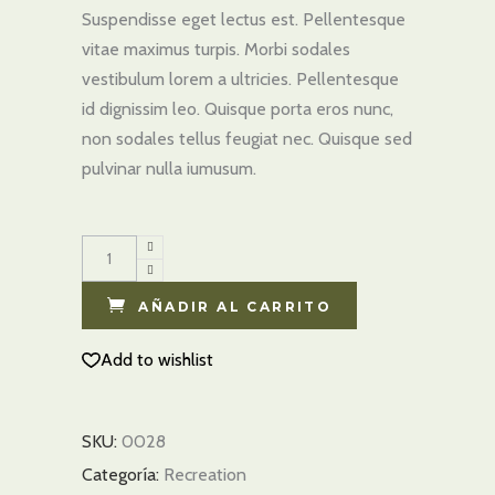
un
Suspendisse eget lectus est. Pellentesque
cliente
vitae maximus turpis. Morbi sodales
vestibulum lorem a ultricies. Pellentesque
id dignissim leo. Quisque porta eros nunc,
non sodales tellus feugiat nec. Quisque sed
pulvinar nulla iumusum.
Ski
Gloves
quantity
AÑADIR AL CARRITO
Add to wishlist
SKU:
0028
Categoría:
Recreation