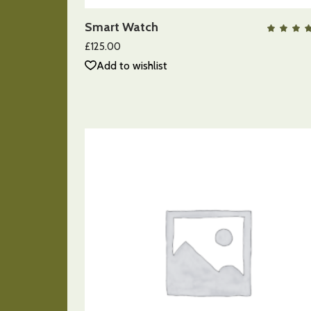
Smart Watch
QUICK VIEW
c
5.
£
125.00
de
Add to wishlist