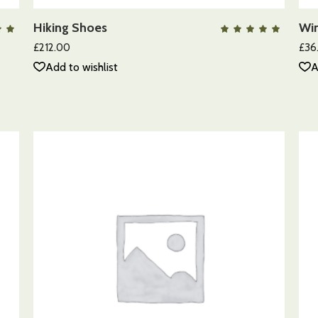
Hiking Shoes
Win
QUICK VIEW
Valorado
Va
on
con
00
5.00
£
212.00
£
36
 5
de 5
Add to wishlist
A