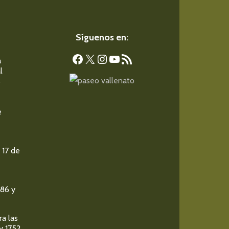
Síguenos en:
Facebook
X
Instagram
YouTube
Feed RSS
a
l
s
e
 17 de
986 y
ra las
y 1752