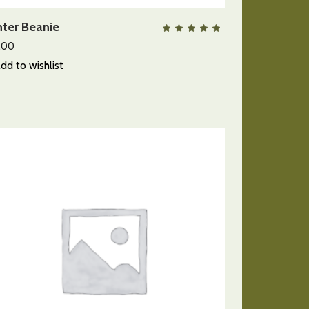
ter Beanie
QUICK VIEW
lorado
Valora
con
5.00
.00
de 5
dd to wishlist