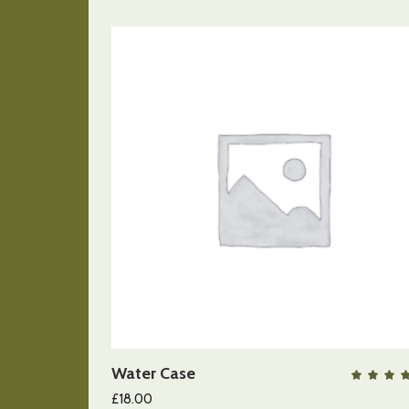
AÑADIR AL CARRITO
Water Case
QUICK VIEW
co
4.0
£
18.00
de 