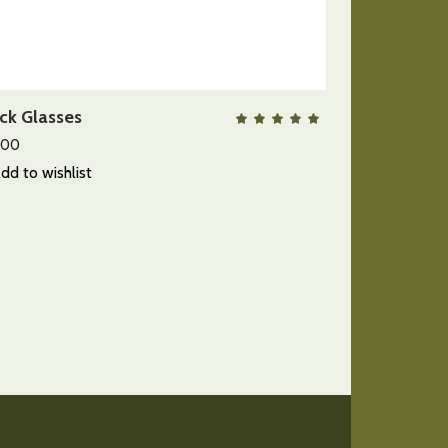
AÑADIR AL CARRITO
ck Glasses
QUICK VIEW
lorado
Valora
con
5.00
.00
de 5
dd to wishlist