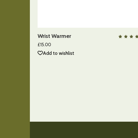
AÑADIR AL CARRITO
Wrist Warmer
QUICK VIEW
c
5.
£
15.00
de
Add to wishlist