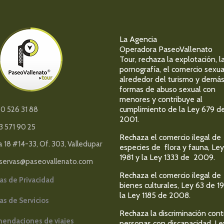
La Agencia
Operadora PaseoVallenato
Tour, rechaza la explotación, l
pornografía, el comercio sexua
alrededor del turismo y demá
formas de abuso sexual con
menores y contribuye al
cumplimiento de la Ley 679 d
0 526 31 88
2001.
3 571 90 25
Rechaza el comercio ilegal de
a 18 #14-33, Of. 303, Valledupar
especies de flora y fauna, Ley
1981 y la Ley 1333 de 2009.
servas@paseovallenato.com
Rechaza el comercio ilegal de
cas de Privacidad
bienes culturales, Ley 63 de 1
la Ley 1185 de 2008.
cas de Servicios
Rechaza la discriminación cont
endaciones de viajes
personas con discapacidad, Le