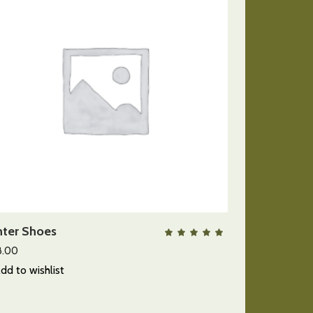
AÑADIR AL CARRITO
ter Shoes
QUICK VIEW
lorado
Valora
con
5.00
8.00
de 5
dd to wishlist