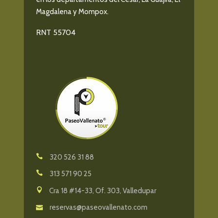
Magdalena y Mompox.
RNT 55704
320 526 31 88
313 571 90 25
Cra 18 #14-33, Of. 303, Valledupar
reservas@paseovallenato.com