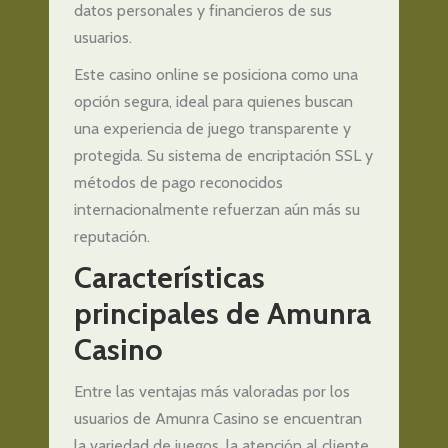
datos personales y financieros de sus
usuarios.
Este casino online se posiciona como una
opción segura, ideal para quienes buscan
una experiencia de juego transparente y
protegida. Su sistema de encriptación SSL y
métodos de pago reconocidos
internacionalmente refuerzan aún más su
reputación.
Características
principales de Amunra
Casino
Entre las ventajas más valoradas por los
usuarios de Amunra Casino se encuentran
la variedad de juegos, la atención al cliente