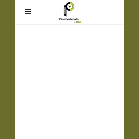
PaseoVallenato
Tour