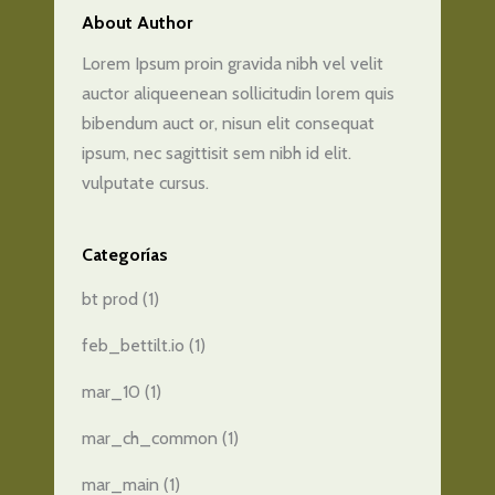
About Author
Lorem Ipsum proin gravida nibh vel velit
auctor aliqueenean sollicitudin lorem quis
bibendum auct or, nisun elit consequat
ipsum, nec sagittisit sem nibh id elit.
vulputate cursus.
Categorías
bt prod
(1)
feb_bettilt.io
(1)
mar_10
(1)
mar_ch_common
(1)
mar_main
(1)