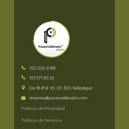
320 526 31 88
313 571 90 25
Cra 18 #14-33, Of. 303, Valledupar
reservas@paseovallenato.com
Políticas de Privacidad
Políticas de Servicios