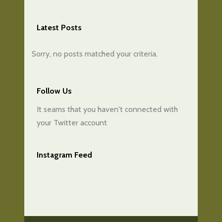
Latest Posts
Sorry, no posts matched your criteria.
Follow Us
It seams that you haven't connected with
your Twitter account
Instagram Feed