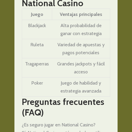
National Casino
Juego
Ventajas principales
Blackjack
Alta probabilidad de
ganar con estrategia
Ruleta
Variedad de apuestas y
pagos potenciales
Tragaperras
Grandes jackpots y fácil
acceso
Poker
Juego de habilidad y
estrategia avanzada
Preguntas frecuentes
(FAQ)
¿Es seguro jugar en National Casino?