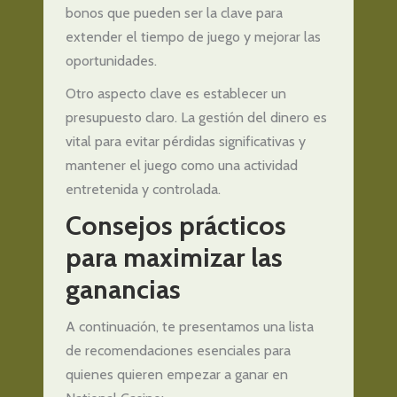
bonos que pueden ser la clave para
extender el tiempo de juego y mejorar las
oportunidades.
Otro aspecto clave es establecer un
presupuesto claro. La gestión del dinero es
vital para evitar pérdidas significativas y
mantener el juego como una actividad
entretenida y controlada.
Consejos prácticos
para maximizar las
ganancias
A continuación, te presentamos una lista
de recomendaciones esenciales para
quienes quieren empezar a ganar en