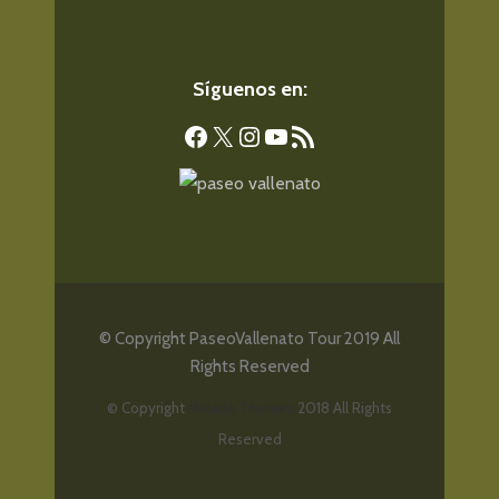
Síguenos en:
Facebook
X
Instagram
YouTube
Feed RSS
© Copyright PaseoVallenato Tour 2019 All
Rights Reserved
© Copyright
Mikado Themes
2018 All Rights
Reserved