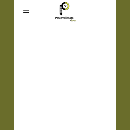
PaseoVallenato
Tour