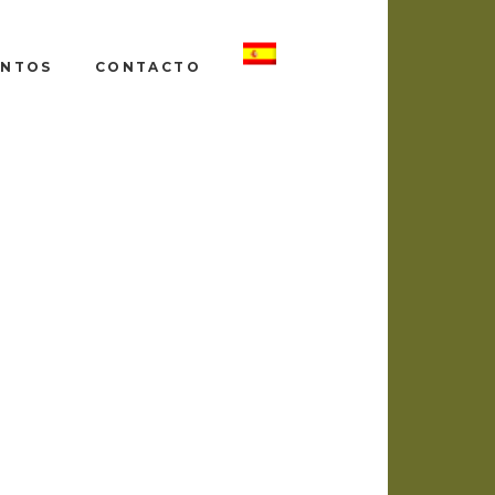
ENTOS
CONTACTO