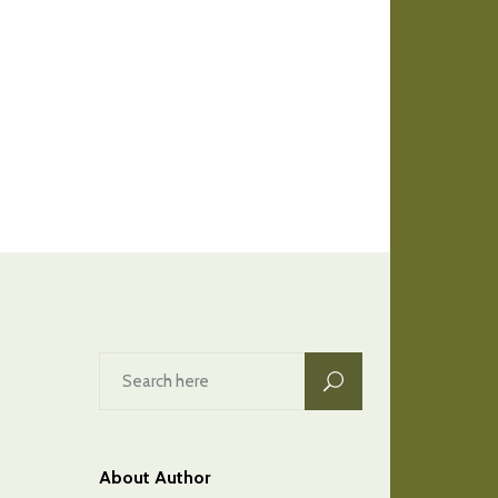
About Author