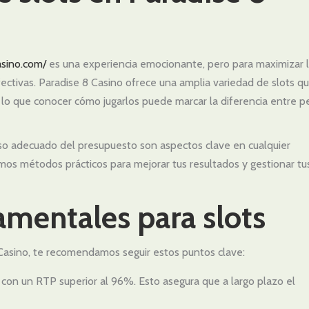
asino.com/
es una experiencia emocionante, pero para maximizar 
ectivas. Paradise 8 Casino ofrece una amplia variedad de slots q
 lo que conocer cómo jugarlos puede marcar la diferencia entre p
l uso adecuado del presupuesto son aspectos clave en cualquier
emos métodos prácticos para mejorar tus resultados y gestionar tu
amentales para slots
 Casino, te recomendamos seguir estos puntos clave:
con un RTP superior al 96%. Esto asegura que a largo plazo el