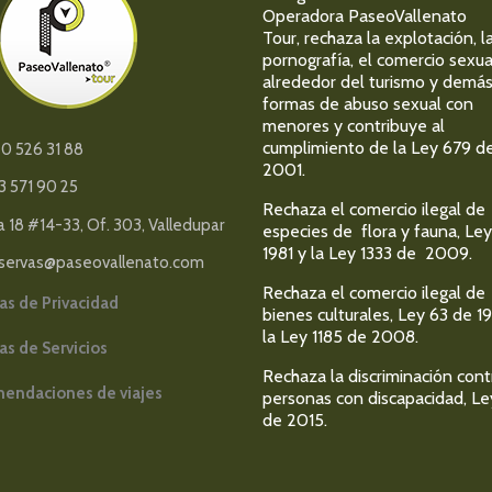
Operadora PaseoVallenato
Tour, rechaza la explotación, l
pornografía, el comercio sexua
alrededor del turismo y demá
formas de abuso sexual con
menores y contribuye al
cumplimiento de la Ley 679 d
0 526 31 88
2001.
3 571 90 25
Rechaza el comercio ilegal de
a 18 #14-33, Of. 303, Valledupar
especies de flora y fauna, Ley
1981 y la Ley 1333 de 2009.
servas@paseovallenato.com
Rechaza el comercio ilegal de
cas de Privacidad
bienes culturales, Ley 63 de 1
la Ley 1185 de 2008.
cas de Servicios
Rechaza la discriminación cont
endaciones de viajes
personas con discapacidad, Le
de 2015.