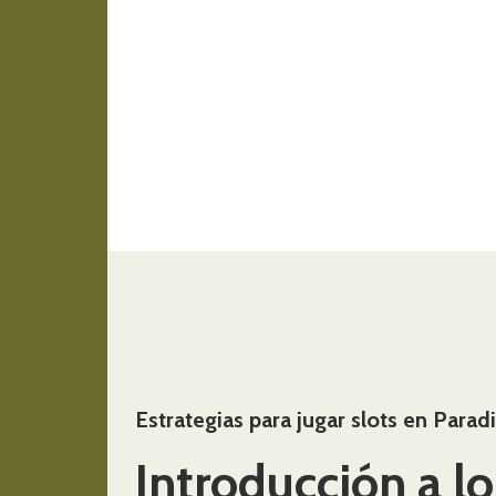
Estrategias para jugar slots en Para
Introducción a lo