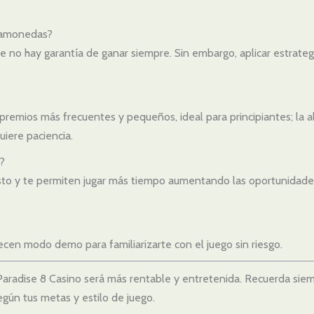
agamonedas?
e no hay garantía de ganar siempre. Sin embargo, aplicar estrateg
 premios más frecuentes y pequeños, ideal para principiantes; la a
iere paciencia.
?
uesto y te permiten jugar más tiempo aumentando las oportunidade
recen modo demo para familiarizarte con el juego sin riesgo.
 Paradise 8 Casino será más rentable y entretenida. Recuerda sie
egún tus metas y estilo de juego.