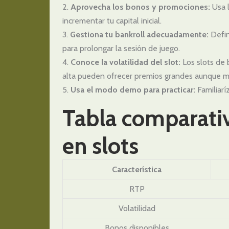
Aprovecha los bonos y promociones:
Usa l
incrementar tu capital inicial.
Gestiona tu bankroll adecuadamente:
Defin
para prolongar la sesión de juego.
Conoce la volatilidad del slot:
Los slots de 
alta pueden ofrecer premios grandes aunque m
Usa el modo demo para practicar:
Familiarí
Tabla comparativa
en slots
Característica
RTP
Volatilidad
Bonos disponibles