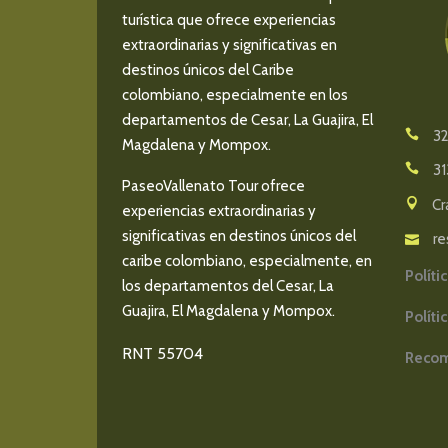
turística que ofrece experiencias
extraordinarias y significativas en
destinos únicos del Caribe
colombiano, especialmente en los
departamentos de Cesar, La Guajira, El
32
Magdalena y Mompox.
31
PaseoVallenato Tour ofrece
Cr
experiencias extraordinarias y
significativas en destinos únicos del
re
caribe colombiano, especialmente, en
Políti
los departamentos del Cesar, La
Guajira, El Magdalena y Mompox.
Políti
RNT 55704
Recom