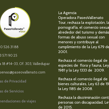
La Agencia
Operadora PaseoVallenato
Tour, rechaza la explotación, l
pornografía, el comercio sexua
alrededor del turismo y demá
formas de abuso sexual con
menores y contribuye al
cumplimiento de la Ley 679 d
0 526 31 88
2001.
3 571 90 25
Rechaza el comercio ilegal de
a 18 #14-33, Of. 303, Valledupar
especies de flora y fauna, Ley
1981 y la Ley 1333 de 2009.
servas@paseovallenato.com
Rechaza el comercio ilegal de
cas de Privacidad
bienes culturales, Ley 63 de 1
la Ley 1185 de 2008.
cas de Servicios
Rechaza la discriminación cont
endaciones de viajes
personas con discapacidad, Le
de 2015.