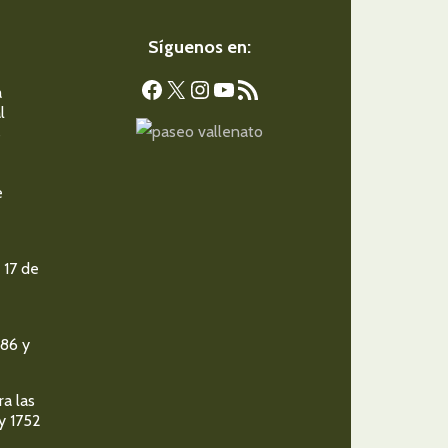
Síguenos en:
Facebook
X
Instagram
YouTube
Feed RSS
a
l
s
e
 17 de
986 y
ra las
y 1752