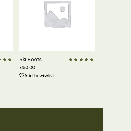
AÑADIR AL
CARRITO
Ski Boots
QUICK VIEW
Valorado
Valora
con
con
.00
5.00
£
150.00
e 5
de 5
Add to wishlist