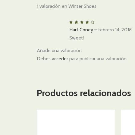
1 valoración en
Winter Shoes
Valorad
con
Hart Coney
–
febrero 14, 2018
4
de
5
Sweet!
Añade una valoración
Debes
acceder
para publicar una valoración.
Productos relacionados