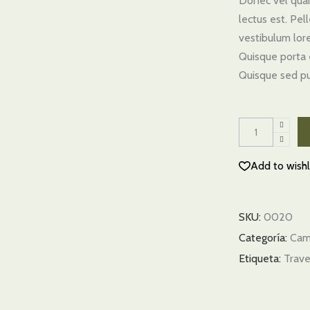
Donec vel quam
un
clien
lectus est. Pe
vestibulum lore
Quisque porta 
Quisque sed pu
Winter
Shoes
quantity
Add to wishl
SKU:
0020
Categoría:
Cam
Etiqueta:
Trave