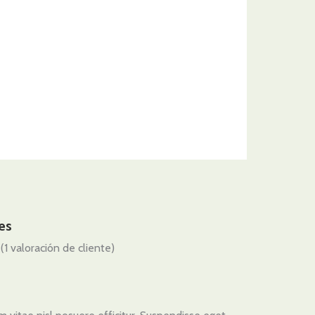
es
(
1
valoración de cliente)
Valorado
1
ación