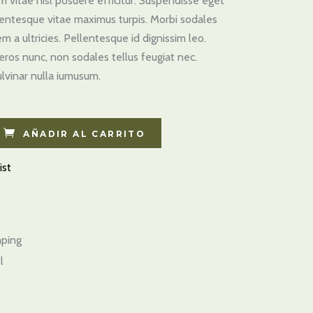
 vitae nisl posuere efficitur. Suspendisse eget
te
llentesque vitae maximus turpis. Morbi sodales
m a ultricies. Pellentesque id dignissim leo.
eros nunc, non sodales tellus feugiat nec.
lvinar nulla iumusum.
AÑADIR AL CARRITO
ist
ping
l