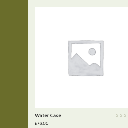
AÑADIR AL CARRITO
Water Case
QUICK VIEW
5
£
78.00
d