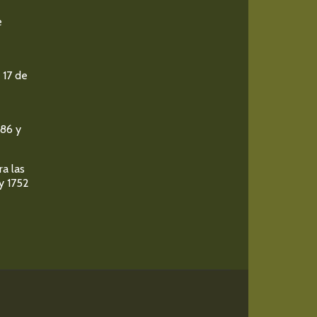
e
 17 de
986 y
ra las
y 1752