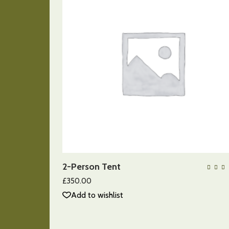
AÑADIR AL CARRITO
2-Person Tent
QUICK VIEW
5
£
350.00
d
Add to wishlist