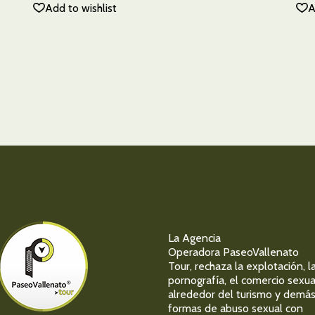
Add to wishlist
A
La Agencia
Operadora PaseoVallenato
Tour, rechaza la explotación, l
pornografía, el comercio sexua
alrededor del turismo y demá
formas de abuso sexual con