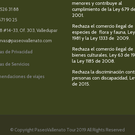
menores y contribuye al
cumplimiento de la Ley 679 d
526 31 88
2001.
571 90 25
Rechaza el comercio ilegal de
18 #14-33, Of. 303, Valledupar
especies de flora y fauna, Ley
1981 y la Ley 1333 de 2009.
ervas@paseovallenato.com
Rechaza el comercio ilegal de
cas de Privacidad
bienes culturales, Ley 63 de 1
la Ley 1185 de 2008.
cas de Servicios
Rechaza la discriminación cont
endaciones de viajes
personas con discapacidad, Le
de 2015.
© Copyright PaseoVallenato Tour 2019 All Rights Reserved