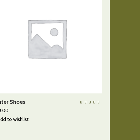
AÑADIR AL CARRITO
ter Shoes
QUICK VIEW
orado
Valorado
con
4.00
8.00
de 5
dd to wishlist