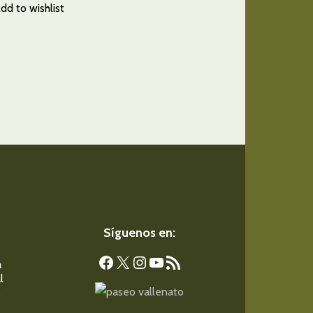
dd to wishlist
Síguenos en:
Facebook
X
Instagram
YouTube
Feed RSS
a
l
s