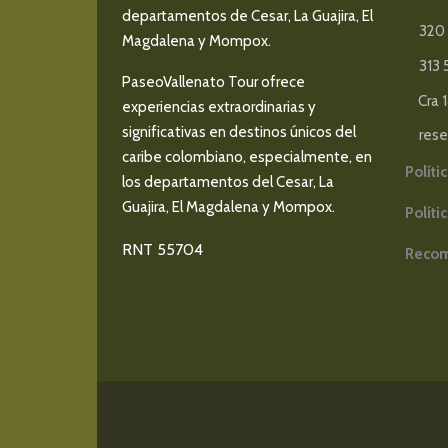
departamentos de Cesar, La Guajira, El
320 
Magdalena y Mompox.
313 
PaseoVallenato Tour ofrece
Cra 
experiencias extraordinarias y
significativas en destinos únicos del
res
caribe colombiano, especialmente, en
Políti
los departamentos del Cesar, La
Guajira, El Magdalena y Mompox.
Políti
RNT 55704
Recom