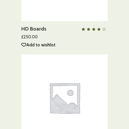
AÑADIR AL CARRITO
HD Boards
QUICK VIEW
Valo
con
4.00
£
250.00
de 5
Add to wishlist