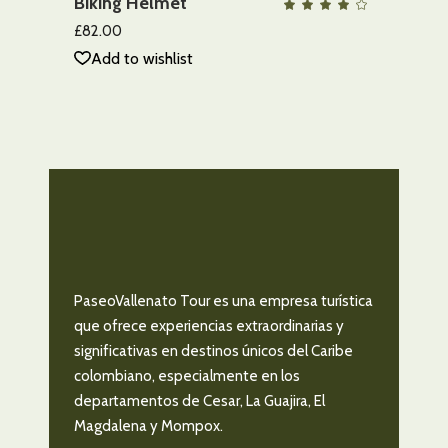
Biking Helmet
QUICK VIEW
Valo
con
4.00
£
82.00
de 5
Add to wishlist
PaseoVallenato Tour es una empresa turística
que ofrece experiencias extraordinarias y
significativas en destinos únicos del Caribe
colombiano, especialmente en los
departamentos de Cesar, La Guajira, El
Magdalena y Mompox.