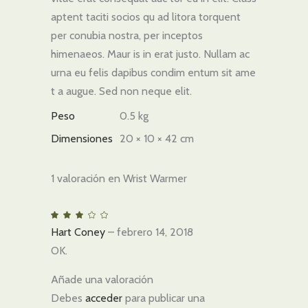
aptent taciti socios qu ad litora torquent
per conubia nostra, per inceptos
himenaeos. Maur is in erat justo. Nullam ac
urna eu felis dapibus condim entum sit ame
t a augue. Sed non neque elit.
Peso
0.5 kg
Dimensiones
20 × 10 × 42 cm
1 valoración en
Wrist Warmer
Valorado
con
Hart Coney
–
febrero 14, 2018
3
de
5
OK.
Añade una valoración
Debes
acceder
para publicar una