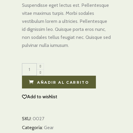
un
Suspendisse eget lectus est. Pellentesque
cliente
vitae maximus turpis. Morbi sodales
vestibulum lorem a ultricies. Pellentesque
id dignissim leo. Quisque porta eros nunc,
non sodales tellus feugiat nec. Quisque sed
pulvinar nulla iumusum.
Wrist
Warmer
quantity
AÑADIR AL CARRITO
Add to wishlist
SKU:
0027
Categoría:
Gear