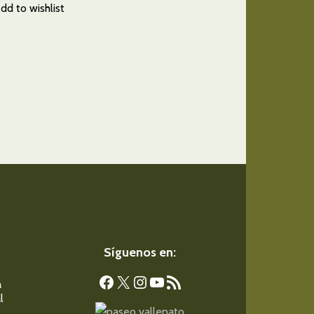
dd to wishlist
Síguenos en:
Facebook
X
Instagram
YouTube
Feed RSS
a
l
s