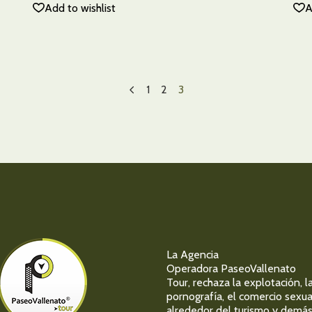
Add to wishlist
A
1
2
3
La Agencia
Operadora PaseoVallenato
Tour, rechaza la explotación, l
pornografía, el comercio sexua
alrededor del turismo y demá