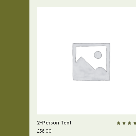
AÑADIR AL CARRITO
2-Person Tent
QUICK VIEW
co
4.0
£
58.00
de 