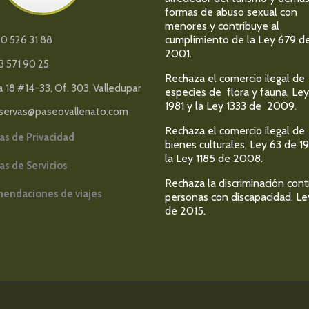
formas de abuso sexual con
menores y contribuye al
cumplimiento de la Ley 679 d
0 526 31 88
2001.
3 571 90 25
Rechaza el comercio ilegal de
a 18 #14-33, Of. 303, Valledupar
especies de flora y fauna, Ley
1981 y la Ley 1333 de 2009.
servas@paseovallenato.com
Rechaza el comercio ilegal de
cas de Privacidad
bienes culturales, Ley 63 de 1
la Ley 1185 de 2008.
cas de Servicios
Rechaza la discriminación cont
endaciones de viajes
personas con discapacidad, Le
de 2015.