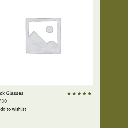
AÑADIR AL CARRITO
ck Glasses
QUICK VIEW
lorado
Valora
con
5.00
7.00
de 5
dd to wishlist