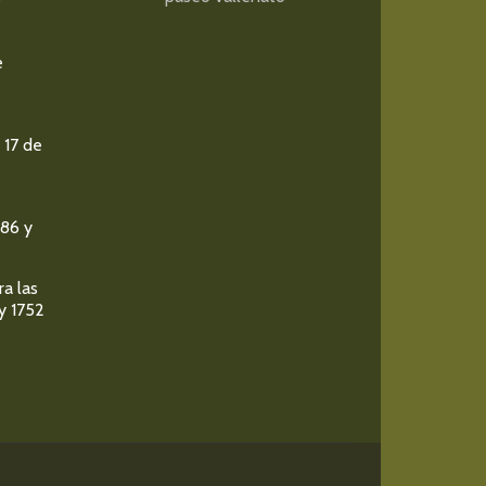
e
 17 de
986 y
ra las
y 1752