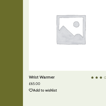
AÑADIR AL CARRITO
Wrist Warmer
QUICK VIEW
con
3.0
£
65.00
de
5
Add to wishlist