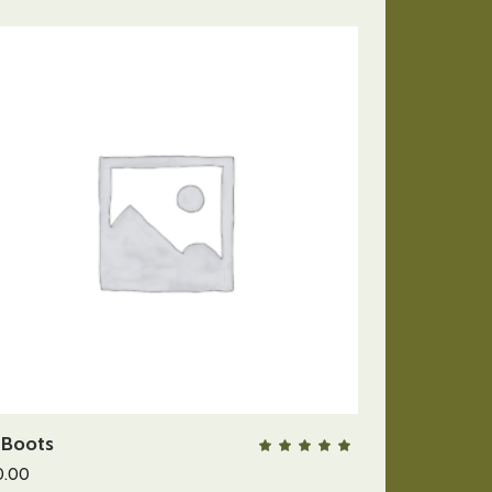
AÑADIR AL CARRITO
 Boots
QUICK VIEW
lorado
Valora
con
5.00
0.00
de 5